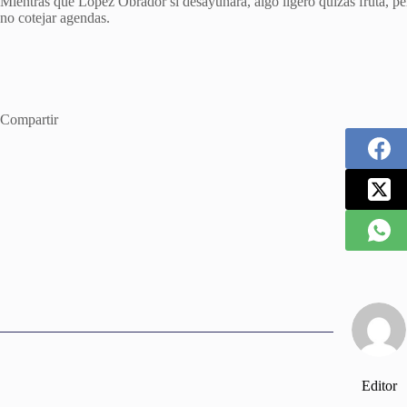
Mientras que López Obrador si desayunará, algo ligero quizás fruta, per
no cotejar agendas.
Compartir
Editor