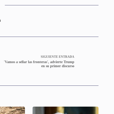
n
SIGUIENTE
ENTRADA
'Vamos a sellar las fronteras', advierte Trump
en su primer discurso