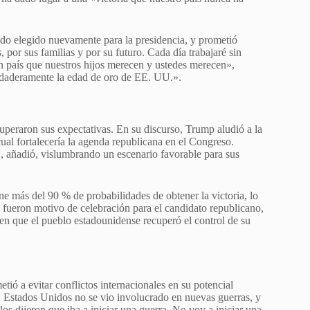
sido elegido nuevamente para la presidencia, y prometió
 por sus familias y por su futuro. Cada día trabajaré sin
n país que nuestros hijos merecen y ustedes merecen»,
rdaderamente la edad de oro de EE. UU.».
peraron sus expectativas. En su discurso, Trump aludió a la
ual fortalecería la agenda republicana en el Congreso.
 añadió, vislumbrando un escenario favorable para sus
e más del 90 % de probabilidades de obtener la victoria, lo
fueron motivo de celebración para el candidato republicano,
a en que el pueblo estadounidense recuperó el control de su
ió a evitar conflictos internacionales en su potencial
 Estados Unidos no se vio involucrado en nuevas guerras, y
os dijeron que iba a iniciar una guerra. No voy a iniciar una