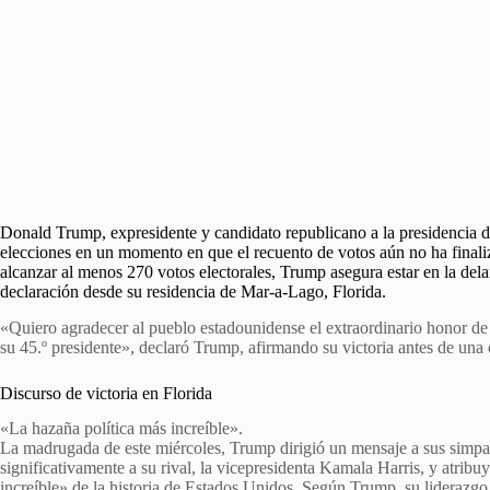
Donald Trump, expresidente y candidato republicano a la presidencia 
elecciones en un momento en que el recuento de votos aún no ha finali
alcanzar al menos 270 votos electorales, Trump asegura estar en la del
declaración desde su residencia de Mar-a-Lago, Florida.
«Quiero agradecer al pueblo estadounidense el extraordinario honor de 
su 45.º presidente», declaró Trump, afirmando su victoria antes de una c
Discurso de victoria en Florida
«La hazaña política más increíble».
La madrugada de este miércoles, Trump dirigió un mensaje a sus simpat
significativamente a su rival, la vicepresidenta Kamala Harris, y atribu
increíble» de la historia de Estados Unidos. Según Trump, su liderazgo