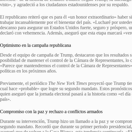
visto», y agradeció a los ciudadanos estadounidenses por su respaldo.
El republicano reiteró que es para él «un honor extraordinario» haber 
trabajar incansablemente por el bienestar del país. «Lucharé por ustedes,
descanso para asegurar un Estados Unidos fuerte, seguro y próspero, u
declaró con vehemencia. Además, aseguró que esta etapa marcará «ve
Optimismo en la campaña republicana
Desde el equipo de campaña de Trump, destacaron que los resultados su
posibilidad de mantener el control de la Cámara de Representantes, lo c
«Parece que mantendremos el control de la Cámara de Representantes»,
políticas en los próximos años.
Previamente, el periódico
The New York Times
proyectó que Trump tien
cual hace «probable» que logre su segundo mandato. Estos pronósticos 
quien aseguró que la jornada electoral pasará a la historia como «el dí
país».
Compromiso con la paz y rechazo a conflictos armados
Durante su intervención, Trump hizo un llamado a la paz y se compromet
segundo mandato. Recordó que durante su primer periodo presidencial,
aseguró que de volver a la Casa Blanca, esta tendencia continuaría. «Ell