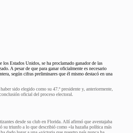
de los Estados Unidos, se ha proclamado ganador de las
zado. A pesar de que para ganar oficialmente es necesario
antera, según cifras preliminares que él mismo destacó en una
haber sido elegido como su 47.º presidente y, anteriormente,
onclusión oficial del proceso electoral.
izantes desde su club en Florida. Allí afirmó que aventajaba
yó su triunfo a lo que describió como «la hazaña política más
 ha dado lugar a una «victoria que nuestro país nunca ha