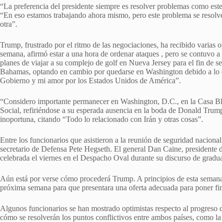
“La preferencia del presidente siempre es resolver problemas como est
“En eso estamos trabajando ahora mismo, pero este problema se resolve
otra”.
Trump, frustrado por el ritmo de las negociaciones, ha recibido varias o
semana, afirmó estar a una hora de
ordenar ataques , pero
se contuvo a 
planes de viajar a su complejo de golf en Nueva Jersey para el fin de
Bahamas, optando en cambio por quedarse en Washington debido a lo q
Gobierno y mi amor por los Estados Unidos de América”.
“Considero importante permanecer en Washington, D.C., en la Casa Bla
Social, refiriéndose a su esperada ausencia en la boda de Donald Trum
inoportuna, citando “Todo lo relacionado con Irán y otras cosas”.
Entre los funcionarios que asistieron a la reunión de seguridad naciona
secretario de Defensa Pete Hegseth. El general Dan Caine, presidente 
celebrada el viernes en el Despacho Oval durante su discurso de grad
Aún está por verse cómo procederá Trump. A principios de esta semana,
próxima semana para que presentara una oferta adecuada para poner fin
Algunos funcionarios se han mostrado optimistas respecto al progreso d
cómo se resolverán los puntos conflictivos entre ambos países, como la