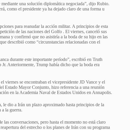
e mediante una solución diplomática negociada”, dijo Rubio.
rá, como el presidente ya ha dejado claro de una forma u
pciones para reanudar la acción militar. A principios de esta
petición de las naciones del Golfo
. El viernes, canceló sus
 semana y confirmó que
no asistiría a la boda de su hijo
en las
ue describió como “circunstancias relacionadas con el
nca durante este importante período”, escribió en Truth
p Jr. Anteriormente, Trump había dicho que la boda era
l el viernes se encontraban el vicepresidente JD Vance y el
del Estado Mayor Conjunto, hizo referencia a una reunión
uación en la Academia Naval de Estados Unidos en Annapolis.
 le dio a Irán un plazo aproximado hasta principios de la
 a la guerra.
e las conversaciones, pero hasta el momento no está claro
 reapertura del estrecho o los planes de Irán con su programa