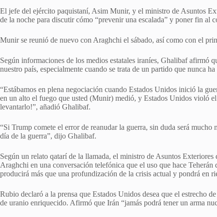
El jefe del ejército paquistaní, Asim Munir, y el ministro de Asuntos Ex
de la noche para discutir cómo “prevenir una escalada” y poner fin al 
Munir se reunió de nuevo con Araghchi el sábado, así como con el pr
Según informaciones de los medios estatales iraníes, Ghalibaf afirmó q
nuestro país, especialmente cuando se trata de un partido que nunca ha
“Estábamos en plena negociación cuando Estados Unidos inició la guer
en un alto el fuego que usted (Munir) medió, y Estados Unidos violó e
levantarlo!”, añadió Ghalibaf.
“Si Trump comete el error de reanudar la guerra, sin duda será mucho
día de la guerra”, dijo Ghalibaf.
Según un relato qatarí de la llamada, el ministro de Asuntos Exterior
Araghchi en una conversación telefónica que el uso que hace Teherán
producirá más que una profundización de la crisis actual y pondrá en ries
Rubio declaró a la prensa que Estados Unidos desea que el estrecho de
de uranio enriquecido. Afirmó que Irán “jamás podrá tener un arma nuc