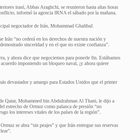
teriores iraní, Abbas Araghchi, se reunieron hasta altas horas
conflicto, informó la agencia IRNA el sábado por la mañana.
incipal negociador de Irán, Mohammad Ghalibaf.
ue Irán “no cederá en los derechos de nuestra nación y
 demostrado sinceridad y en el que no existe confianza”.
ra, y ahora dice que negociemos para ponerle fin. Estábamos
l acuerdo imponiendo un bloqueo naval, ¡y ahora quiere
 más devastador y amargo para Estados Unidos que el primer
es de Qatar, Mohammed bin Abdulrahman Al Thani, le dijo a
 del estrecho de Ormuz como palanca de presión “no
go los intereses vitales de los países de la región”.
 Ormuz se abra “sin peajes” y que Irán entregue sus reservas
lear”.