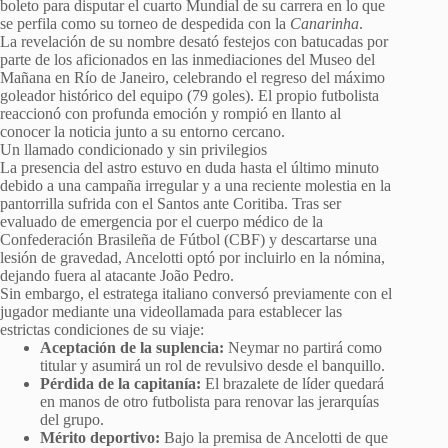
boleto para disputar el cuarto Mundial de su carrera en lo que
se perfila como su torneo de despedida con la
Canarinha
.
La revelación de su nombre desató festejos con batucadas por
parte de los aficionados en las inmediaciones del Museo del
Mañana en Río de Janeiro, celebrando el regreso del máximo
goleador histórico del equipo (79 goles). El propio futbolista
reaccionó con profunda emoción y rompió en llanto al
conocer la noticia junto a su entorno cercano.
Un llamado condicionado y sin privilegios
La presencia del astro estuvo en duda hasta el último minuto
debido a una campaña irregular y a una reciente molestia en la
pantorrilla sufrida con el Santos ante Coritiba. Tras ser
evaluado de emergencia por el cuerpo médico de la
Confederación Brasileña de Fútbol (CBF) y descartarse una
lesión de gravedad, Ancelotti optó por incluirlo en la nómina,
dejando fuera al atacante João Pedro.
Sin embargo, el estratega italiano conversó previamente con el
jugador mediante una videollamada para establecer las
estrictas condiciones de su viaje:
Aceptación de la suplencia:
Neymar no partirá como
titular y asumirá un rol de revulsivo desde el banquillo.
Pérdida de la capitanía:
El brazalete de líder quedará
en manos de otro futbolista para renovar las jerarquías
del grupo.
Mérito deportivo:
Bajo la premisa de Ancelotti de que